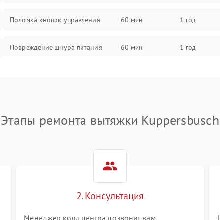
Поломка кнопок управления
60 мин
1 год
Повреждение шнура питания
60 мин
1 год
Выбивает автомат при включении
60 мин
1 год
Не ключается вытяжка
60 мин
1 год
Этапы ремонта вытяжки Kuppersbusch
Неисправность пускового
60 мин
1 год
конденсатора
Поломка реле
60 мин
1 год
2. Консультация
Менеджер колл центра позвонит вам,