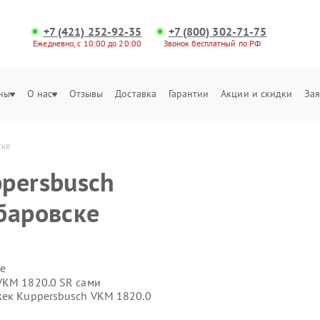
+7 (421) 252-92-35
+7 (800) 302-71-75
Ежедневно, с 10:00 до 20:00
Звонок бесплатный по РФ
ны
О нас
Отзывы
Доставка
Гарантии
Акции и скидки
Зая
ске
persbusch
баровске
е
VKM 1820.0 SR сами
жек Kuppersbusch VKM 1820.0