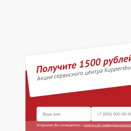
Получите 1500 рубле
Акция сервисного центра Kuppersbu
Отправляя, Вы соглашаетесь с
политикой конфиденциально