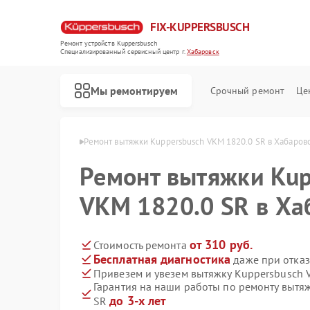
FIX-KUPPERSBUSCH
Ремонт устройств Kuppersbusch
Специализированный cервисный центр г.
Хабаровск
Мы ремонтируем
Срочный ремонт
Це
sbusch в Хабаровске
Ремонт вытяжки Kuppersbusch VKM 1820.0 SR в Хабаров
Ремонт вытяжки Kup
VKM 1820.0 SR в Ха
от 310 руб.
Стоимость ремонта
Бесплатная диагностика
даже при отказ
Привезем и увезем вытяжку Kuppersbusch 
Гарантия на наши работы по ремонту вытя
до 3-х лет
SR
Ремонт кофемашин Kuppersbusch
Ремонт стиральных машин Kuppersbusch
Ремонт посудомоечных машин Kuppersbusch
Ремонт варочных панелей Kuppersbusch
Ремонт микроволновых печей Kuppersbusch
Ремонт духовых шкафов Kuppersbusch
Ремонт морозильных камер Kuppersbusch
Ремонт холодильников Kuppersbusch
Ремонт промышленных вакуумных упаковщиков Kuppersbusch
Ремонт сушильных машин Kuppersbusch