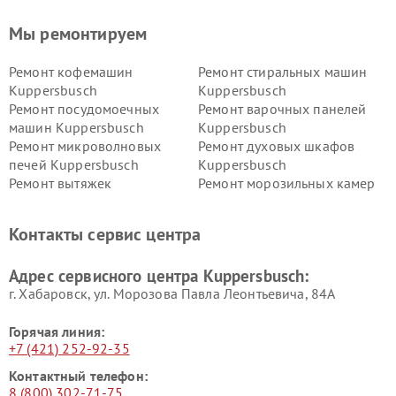
Мы ремонтируем
Ремонт кофемашин
Ремонт стиральных машин
Kuppersbusch
Kuppersbusch
Ремонт посудомоечных
Ремонт варочных панелей
машин Kuppersbusch
Kuppersbusch
Ремонт микроволновых
Ремонт духовых шкафов
печей Kuppersbusch
Kuppersbusch
Ремонт вытяжек
Ремонт морозильных камер
Kuppersbusch
Kuppersbusch
Ремонт холодильников
Ремонт промышленных
Контакты сервис центра
Kuppersbusch
вакуумных упаковщиков
Kuppersbusch
Адрес сервисного центра Kuppersbusch:
Ремонт сушильных машин Kuppersbusch
г. Хабаровск, ул. Морозова Павла Леонтьевича, 84А
Горячая линия:
+7 (421) 252-92-35
Контактный телефон:
8 (800) 302-71-75