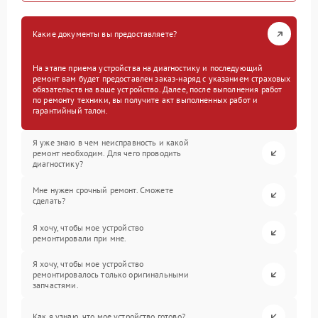
Какие документы вы предоставляете?
На этапе приема устройства на диагностику и последующий
ремонт вам будет предоставлен заказ-наряд с указанием страховых
обязательств на ваше устройство. Далее, после выполнения работ
по ремонту техники, вы получите акт выполненных работ и
гарантийный талон.
Я уже знаю в чем неисправность и какой
ремонт необходим. Для чего проводить
диагностику?
Мне нужен срочный ремонт. Сможете
сделать?
Я хочу, чтобы мое устройство
ремонтировали при мне.
Я хочу, чтобы мое устройство
ремонтировалось только оригинальными
запчастями.
Как я узнаю, что мое устройство готово?