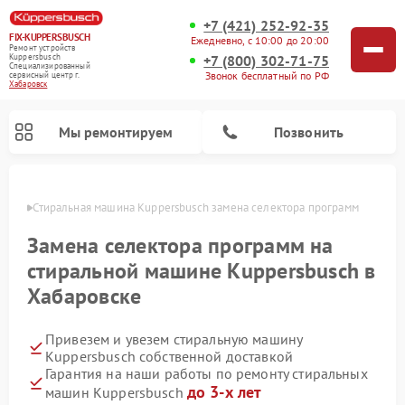
+7 (421) 252-92-35
FIX-KUPPERSBUSCH
Ежедневно, с 10:00 до 20:00
Ремонт устройств
+7 (800) 302-71-75
Kuppersbusch
Специализированный
Звонок бесплатный по РФ
cервисный центр г.
Хабаровск
Мы ремонтируем
Позвонить
овске
Стиральная машина Kuppersbusch замена селектора программ
Замена селектора программ на
стиральной машине Kuppersbusch в
Хабаровске
Привезем и увезем стиральную машину
Kuppersbusch собственной доставкой
Гарантия на наши работы по ремонту стиральных
Ремонт кофемашин Kuppersbusch
Ремонт варочных панелей Kuppersbusch
Ремонт духовых шкафов Kuppersbusch
Ремонт морозильных камер Kuppersbusch
Ремонт промышленных вакуумных упаковщиков Kuppersbusch
Ремонт посудомоечных машин Kuppersbusch
Ремонт микроволновых печей Kuppersbusch
Ремонт холодильников Kuppersbusch
Ремонт сушильных машин Kuppersbusch
до 3-х лет
машин Kuppersbusch