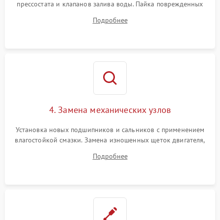
прессостата и клапанов залива воды. Пайка поврежденных
дорожек или замена симисторов на плате управления.
Подробнее
Восстановление целостности проводки и контактов.
4. Замена механических узлов
Установка новых подшипников и сальников с применением
влагостойкой смазки. Замена изношенных щеток двигателя,
порванного ремня привода, неисправного сливного насоса
Подробнее
или поврежденной резиновой манжеты.