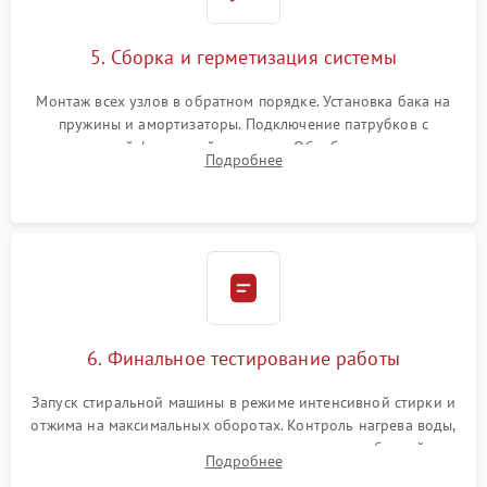
5. Сборка и герметизация системы
Монтаж всех узлов в обратном порядке. Установка бака на
пружины и амортизаторы. Подключение патрубков с
надежной фиксацией хомутами. Обработка стыков
Подробнее
герметиком для предотвращения возможных протечек воды.
6. Финальное тестирование работы
Запуск стиральной машины в режиме интенсивной стирки и
отжима на максимальных оборотах. Контроль нагрева воды,
корректности слива, отсутствия излишних вибраций,
Подробнее
посторонних стуков и протечек под корпусом.