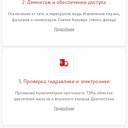
2. Демонтаж и обеспечение доступа
Отключение от сети и перекрытие воды. Извлечение корзин,
фильтров и импеллеров. Снятие боковых стенок, фасада
дверцы или нижнего поддона для прямого доступа к
Подробнее
циркуляционному насосу, ТЭНу и сливной помпе.
3. Проверка гидравлики и электроники
Прозвонка мультиметром проточного ТЭНа, обмоток
двигателей насосов и впускного клапана. Диагностика
прессостата (датчика уровня воды), датчика мутности,
Подробнее
концевика дверцы и электронного модуля управления.