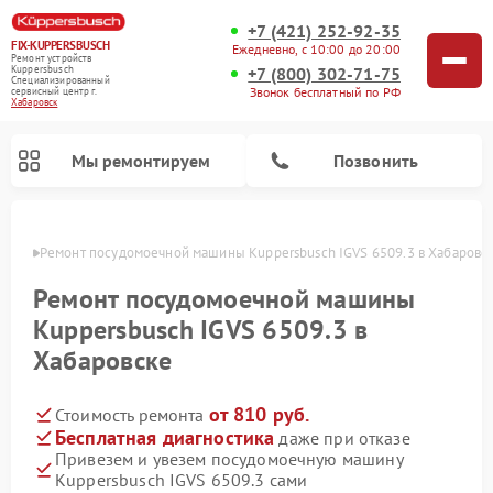
+7 (421) 252-92-35
FIX-KUPPERSBUSCH
Ежедневно, с 10:00 до 20:00
Ремонт устройств
+7 (800) 302-71-75
Kuppersbusch
Специализированный
Звонок бесплатный по РФ
cервисный центр г.
Хабаровск
Мы ремонтируем
Позвонить
овске
Ремонт посудомоечной машины Kuppersbusch IGVS 6509.3 в Хабаровс
Ремонт посудомоечной машины
Kuppersbusch IGVS 6509.3 в
Хабаровске
от 810 руб.
Стоимость ремонта
Бесплатная диагностика
даже при отказе
Привезем и увезем посудомоечную машину
Ремонт кофемашин Kuppersbusch
Ремонт варочных панелей Kuppersbusch
Ремонт духовых шкафов Kuppersbusch
Ремонт морозильных камер Kuppersbusch
Ремонт промышленных вакуумных упаковщиков Kuppersbusch
Ремонт стиральных машин Kuppersbusch
Ремонт микроволновых печей Kuppersbusch
Ремонт холодильников Kuppersbusch
Ремонт сушильных машин Kuppersbusch
Kuppersbusch IGVS 6509.3 сами