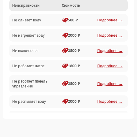
Неисправности
Стоимость
Управление
Не сливает воду
500 ₽
Подробнее →
Электропитание
Не нагревает воду
2000 ₽
Подробнее →
Датчики
Не включается
2500 ₽
Подробнее →
Нагрев
Не работает насос
1800 ₽
Подробнее →
Вода
Не работает панель
Гигиена
2500 ₽
Подробнее →
управления
Программное обеспечение
Не распыляет воду
2000 ₽
Подробнее →
Не запускается цикл
1800 ₽
Подробнее →
стирки
Проблемы с набором