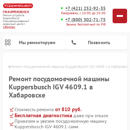
+7 (421) 252-92-35
FIX-KUPPERSBUSCH
Ежедневно, с 10:00 до 20:00
Ремонт устройств
+7 (800) 302-71-75
Kuppersbusch
Специализированный
Звонок бесплатный по РФ
cервисный центр г.
Хабаровск
Мы ремонтируем
Позвонить
овске
Ремонт посудомоечной машины Kuppersbusch IGV 4609.1 в Хабаровск
Ремонт посудомоечной машины
Kuppersbusch IGV 4609.1 в
Хабаровске
от 810 руб.
Стоимость ремонта
Бесплатная диагностика
даже при отказе
Привезем и увезем посудомоечную машину
Ремонт кофемашин Kuppersbusch
Ремонт варочных панелей Kuppersbusch
Ремонт духовых шкафов Kuppersbusch
Ремонт морозильных камер Kuppersbusch
Ремонт промышленных вакуумных упаковщиков Kuppersbusch
Ремонт стиральных машин Kuppersbusch
Ремонт микроволновых печей Kuppersbusch
Ремонт холодильников Kuppersbusch
Ремонт сушильных машин Kuppersbusch
Kuppersbusch IGV 4609.1 сами