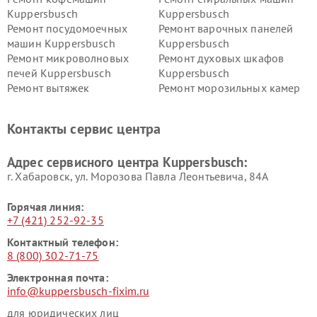
Kuppersbusch
Kuppersbusch
Ремонт посудомоечных
Ремонт варочных панелей
машин Kuppersbusch
Kuppersbusch
Ремонт микроволновых
Ремонт духовых шкафов
печей Kuppersbusch
Kuppersbusch
Ремонт вытяжек
Ремонт морозильных камер
Kuppersbusch
Kuppersbusch
Ремонт холодильников
Ремонт промышленных
Контакты сервис центра
Kuppersbusch
вакуумных упаковщиков
Kuppersbusch
Адрес сервисного центра Kuppersbusch:
Ремонт сушильных машин Kuppersbusch
г. Хабаровск, ул. Морозова Павла Леонтьевича, 84А
Горячая линия:
+7 (421) 252-92-35
Контактный телефон:
8 (800) 302-71-75
Электронная почта:
info@kuppersbusch-fixim.ru
для юридических лиц