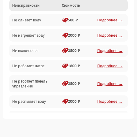
Неисправности
Стоимость
Управление
Не сливает воду
500 ₽
Подробнее →
Электропитание
Не нагревает воду
2000 ₽
Подробнее →
Датчики
Не включается
2500 ₽
Подробнее →
Нагрев
Не работает насос
1800 ₽
Подробнее →
Вода
Не работает панель
Гигиена
2500 ₽
Подробнее →
управления
Программное обеспечение
Не распыляет воду
2000 ₽
Подробнее →
Не запускается цикл
1800 ₽
Подробнее →
стирки
Проблемы с набором