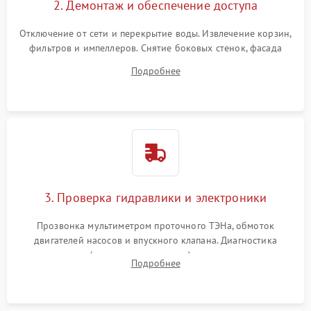
2. Демонтаж и обеспечение доступа
Отключение от сети и перекрытие воды. Извлечение корзин,
фильтров и импеллеров. Снятие боковых стенок, фасада
дверцы или нижнего поддона для прямого доступа к
Подробнее
циркуляционному насосу, ТЭНу и сливной помпе.
3. Проверка гидравлики и электроники
Прозвонка мультиметром проточного ТЭНа, обмоток
двигателей насосов и впускного клапана. Диагностика
прессостата (датчика уровня воды), датчика мутности,
Подробнее
концевика дверцы и электронного модуля управления.