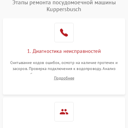
Этапы ремонта посудомоечной машины
1800 ₽
Подробнее →
воды
Kuppersbusch
Не работает сушилка
2100 ₽
Подробнее →
Сбои в работе таймера
1700 ₽
Подробнее →
Проблемы с
2100 ₽
Подробнее →
1. Диагностика неисправностей
циркуляционным насосом
Считывание кодов ошибок, осмотр на наличие протечек и
засоров. Проверка подключения к водопроводу. Анализ
жалоб на отсутствие слива, нагрева, вращения
Подробнее
разбрызгивателей или срабатывание системы защиты
аквастоп.