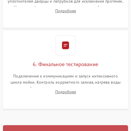
уплотнителей дверцы и патрубков для исключения протечек.
Надежная фиксация хомутов гидравлической системы,
Подробнее
сборка корпуса и установка датчика поплавка.
6. Финальное тестирование
Подключение к коммуникациям и запуск интенсивного
цикла мойки. Контроль корректного залива, нагрева воды
до нужной температуры, отсутствия посторонних шумов,
Подробнее
штатного слива и абсолютной сухости в поддоне.