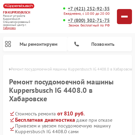
+7 (421) 252-92-35
FIX-KUPPERSBUSCH
Ежедневно, с 10:00 до 20:00
Ремонт устройств
+7 (800) 302-71-75
Kuppersbusch
Специализированный
Звонок бесплатный по РФ
cервисный центр г.
Хабаровск
Мы ремонтируем
Позвонить
овске
Ремонт посудомоечной машины Kuppersbusch IG 4408.0 в Хабаровске
Ремонт посудомоечной машины
Kuppersbusch IG 4408.0 в
Хабаровске
от 810 руб.
Стоимость ремонта
Бесплатная диагностика
даже при отказе
Привезем и увезем посудомоечную машину
Ремонт кофемашин Kuppersbusch
Ремонт варочных панелей Kuppersbusch
Ремонт духовых шкафов Kuppersbusch
Ремонт морозильных камер Kuppersbusch
Ремонт промышленных вакуумных упаковщиков Kuppersbusch
Ремонт стиральных машин Kuppersbusch
Ремонт микроволновых печей Kuppersbusch
Ремонт холодильников Kuppersbusch
Ремонт сушильных машин Kuppersbusch
Kuppersbusch IG 4408.0 сами