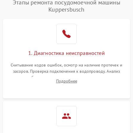
Этапы ремонта посудомоечной машины
1800 ₽
Подробнее →
воды
Kuppersbusch
Не работает сушилка
2100 ₽
Подробнее →
Сбои в работе таймера
1700 ₽
Подробнее →
Проблемы с
2100 ₽
Подробнее →
1. Диагностика неисправностей
циркуляционным насосом
Считывание кодов ошибок, осмотр на наличие протечек и
засоров. Проверка подключения к водопроводу. Анализ
жалоб на отсутствие слива, нагрева, вращения
Подробнее
разбрызгивателей или срабатывание системы защиты
аквастоп.