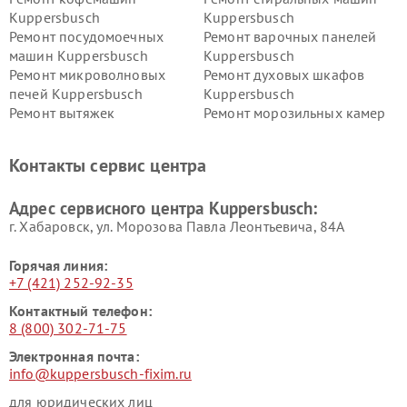
Kuppersbusch
Kuppersbusch
Ремонт посудомоечных
Ремонт варочных панелей
машин Kuppersbusch
Kuppersbusch
Ремонт микроволновых
Ремонт духовых шкафов
печей Kuppersbusch
Kuppersbusch
Ремонт вытяжек
Ремонт морозильных камер
Kuppersbusch
Kuppersbusch
Ремонт холодильников
Ремонт промышленных
Контакты сервис центра
Kuppersbusch
вакуумных упаковщиков
Kuppersbusch
Адрес сервисного центра Kuppersbusch:
Ремонт сушильных машин Kuppersbusch
г. Хабаровск, ул. Морозова Павла Леонтьевича, 84А
Горячая линия:
+7 (421) 252-92-35
Контактный телефон:
8 (800) 302-71-75
Электронная почта:
info@kuppersbusch-fixim.ru
для юридических лиц