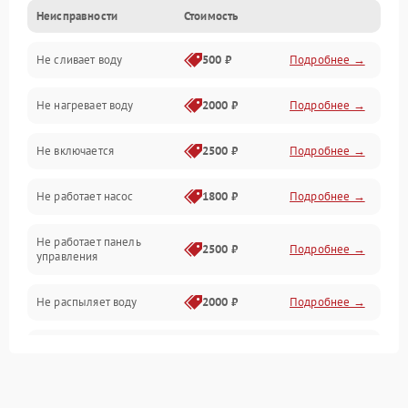
Неисправности
Стоимость
Управление
Не сливает воду
500 ₽
Подробнее →
Электропитание
Не нагревает воду
2000 ₽
Подробнее →
Датчики
Не включается
2500 ₽
Подробнее →
Нагрев
Не работает насос
1800 ₽
Подробнее →
Вода
Не работает панель
Гигиена
2500 ₽
Подробнее →
управления
Программное обеспечение
Не распыляет воду
2000 ₽
Подробнее →
Не запускается цикл
1800 ₽
Подробнее →
стирки
Проблемы с набором