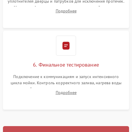
уплотнителей дверцы и патрубков для исключения протечек.
Надежная фиксация хомутов гидравлической системы,
Подробнее
сборка корпуса и установка датчика поплавка.
6. Финальное тестирование
Подключение к коммуникациям и запуск интенсивного
цикла мойки. Контроль корректного залива, нагрева воды
до нужной температуры, отсутствия посторонних шумов,
Подробнее
штатного слива и абсолютной сухости в поддоне.