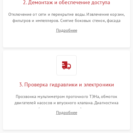
2. Демонтаж и обеспечение доступа
Отключение от сети и перекрытие воды. Извлечение корзин,
фильтров и импеллеров. Снятие боковых стенок, фасада
дверцы или нижнего поддона для прямого доступа к
Подробнее
циркуляционному насосу, ТЭНу и сливной помпе.
3. Проверка гидравлики и электроники
Прозвонка мультиметром проточного ТЭНа, обмоток
двигателей насосов и впускного клапана. Диагностика
прессостата (датчика уровня воды), датчика мутности,
Подробнее
концевика дверцы и электронного модуля управления.