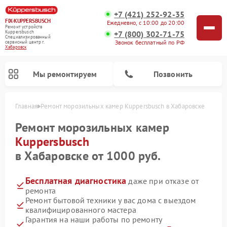
+7 (421) 252-92-35
FIX-KUPPERSBUSCH
Ежедневно, с 10:00 до 20:00
Ремонт устройств
+7 (800) 302-71-75
Kuppersbusch
Специализированный
Звонок бесплатный по РФ
cервисный центр г.
Хабаровск
Мы ремонтируем
Позвонить
Главная
Ремонт морозильных камер Kuppersbusch в Хабаровске
Ремонт морозильных камер
Kuppersbusch
в Хабаровске от 1000 руб.
Бесплатная диагностика
даже при отказе от
ремонта
Ремонт бытовой техники у вас дома с выездом
квалифицированного мастера
Ремонт кофемашин Kuppersbusch
Ремонт посудомоечных машин Kuppersbusch
Ремонт микроволновых печей Kuppersbusch
Ремонт промышленных вакуумных упаковщиков Kuppersbusch
Ремонт стиральных машин Kuppersbusch
Ремонт варочных панелей Kuppersbusch
Ремонт духовых шкафов Kuppersbusch
Ремонт холодильников Kuppersbusch
Ремонт сушильных машин Kuppersbusch
Гарантия на наши работы по ремонту