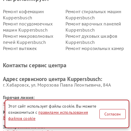
Ремонт кофемашин
Ремонт стиральных машин
Kuppersbusch
Kuppersbusch
Ремонт посудомоечных
Ремонт варочных панелей
машин Kuppersbusch
Kuppersbusch
Ремонт микроволновых
Ремонт духовых шкафов
печей Kuppersbusch
Kuppersbusch
Ремонт вытяжек
Ремонт морозильных камер
Kuppersbusch
Kuppersbusch
Ремонт холодильников
Ремонт промышленных
Контакты сервис центра
Kuppersbusch
вакуумных упаковщиков
Kuppersbusch
Адрес сервисного центра Kuppersbusch:
Ремонт сушильных машин Kuppersbusch
г. Хабаровск, ул. Морозова Павла Леонтьевича, 84А
Горячая линия:
+7 (421) 252-92-35
Этот сайт использует файлы cookie. Вы можете
Контактный телефон:
ознакомиться с
правилами использования
Согласен
8 (800) 302-71-75
файлов cookie
Электронная почта: