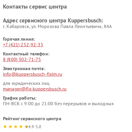
Ремонт холодильников
Ремонт промышленных
Контакты сервис центра
Kuppersbusch
вакуумных упаковщиков
Kuppersbusch
Адрес сервисного центра Kuppersbusch:
Ремонт сушильных машин Kuppersbusch
г. Хабаровск, ул. Морозова Павла Леонтьевича, 84А
Горячая линия:
+7 (421) 252-92-35
Контактный телефон:
8 (800) 302-71-75
Электронная почта:
info@kuppersbusch-fixim.ru
для юридических лиц
manager@fix-kuppersbusch.ru
График работы:
ПН-ВСК с 9:00 до 21:00 без перерывов и выходных
Рейтинг сервисного центра
4.9-5.0