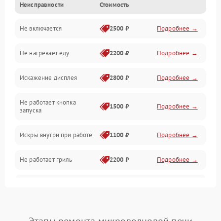
Неисправности
Стоимость
Дверца и корпус
Не включается
2500 ₽
Подробнее →
Механика и внутренние элементы
Не нагревает еду
2200 ₽
Подробнее →
Механические повреждения
Искажение дисплея
2800 ₽
Подробнее →
Питание и запуск
Не работает кнопка
Нагрев и приготовление
1500 ₽
Подробнее →
запуска
Программное обеспечение
Искры внутри при работе
1100 ₽
Подробнее →
Не работает гриль
2200 ₽
Подробнее →
Перегрев или отключение
2400 ₽
Подробнее →
во время работы
Появление запаха гари
2400 ₽
Подробнее →