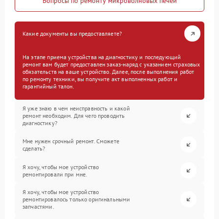
Вопросы по ремонту микроволновых печей
Какие документы вы предоставляете?
На этапе приема устройства на диагностику и последующий
ремонт вам будет предоставлен заказ-наряд с указанием страховых
обязательств на ваше устройство. Далее, после выполнения работ
по ремонту техники, вы получите акт выполненных работ и
гарантийный талон.
Я уже знаю в чем неисправность и какой
ремонт необходим. Для чего проводить
диагностику?
Мне нужен срочный ремонт. Сможете
сделать?
Я хочу, чтобы мое устройство
ремонтировали при мне.
Я хочу, чтобы мое устройство
ремонтировалось только оригинальными
запчастями.