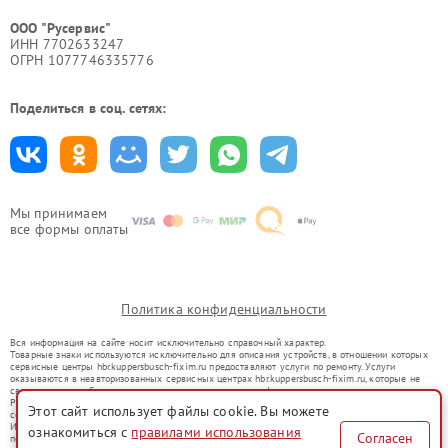
ООО "Русервис"
ИНН 7702633247
ОГРН 1077746335776
Поделиться в соц. сетях:
Мы принимаем
все формы оплаты
Политика конфиденциальности
Вся информация на сайте носит исключительно справочный характер.
Товарные знаки используются исключительно для описания устройств, в отношении которых
сервисные центры hbr.kuppersbusch-fixim.ru предоставляют услуги по ремонту. Услуги
оказываются в неавторизованных сервисных центрах hbr.kuppersbusch-fixim.ru, которые не
связаны с правообладателями товарных знаков или их официальными представителями.
Ремонт осуществляется для устройств, уже введенных в гражданский оборот в соответствии
Этот сайт использует файлы cookie. Вы можете
со статьей 1487 ГК РФ.
Использование товарных знаков не преследует цели индивидуализации услуг или введения
ознакомиться с
правилами использования
Согласен
потребителей в заблуждение, а служит для информирования о предоставляемых услугах по