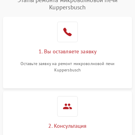
Этапы ремонта микроволновой печи
Kuppersbusch
Проблемы с вентилятором
2000 ₽
Подробнее →
Поломка системы
2200 ₽
Подробнее →
охлаждения
Не работают сенсорные
2400 ₽
Подробнее →
1. Вы оставляете заявку
кнопки
Оставьте заявку на ремонт микроволновой печи
Не горит подсветка
2000 ₽
Подробнее →
Kuppersbusch
Сломался трансформатор
1000 ₽
Подробнее →
2. Консультация