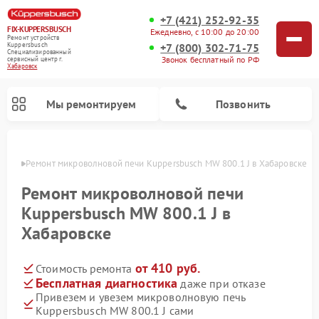
+7 (421) 252-92-35
FIX-KUPPERSBUSCH
Ежедневно, с 10:00 до 20:00
Ремонт устройств
+7 (800) 302-71-75
Kuppersbusch
Специализированный
Звонок бесплатный по РФ
cервисный центр г.
Хабаровск
Мы ремонтируем
Позвонить
овске
Ремонт микроволновой печи Kuppersbusch MW 800.1 J в Хабаровске
Ремонт микроволновой печи
Kuppersbusch MW 800.1 J в
Хабаровске
от 410 руб.
Стоимость ремонта
Бесплатная диагностика
даже при отказе
Привезем и увезем микроволновую печь
Ремонт кофемашин Kuppersbusch
Ремонт посудомоечных машин Kuppersbusch
Ремонт духовых шкафов Kuppersbusch
Ремонт морозильных камер Kuppersbusch
Ремонт промышленных вакуумных упаковщиков Kuppersbusch
Ремонт стиральных машин Kuppersbusch
Ремонт варочных панелей Kuppersbusch
Ремонт холодильников Kuppersbusch
Ремонт сушильных машин Kuppersbusch
Kuppersbusch MW 800.1 J сами