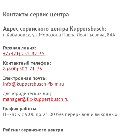
Kuppersbusch
Kuppersbusch
Ремонт холодильников
Ремонт промышленных
Контакты сервис центра
Kuppersbusch
вакуумных упаковщиков
Kuppersbusch
Адрес сервисного центра Kuppersbusch:
Ремонт сушильных машин Kuppersbusch
г. Хабаровск, ул. Морозова Павла Леонтьевича, 84А
Горячая линия:
+7 (421) 252-92-35
Контактный телефон:
8 (800) 302-71-75
Электронная почта:
info@kuppersbusch-fixim.ru
для юридических лиц
manager@fix-kuppersbusch.ru
График работы:
ПН-ВСК с 9:00 до 21:00 без перерывов и выходных
Рейтинг сервисного центра