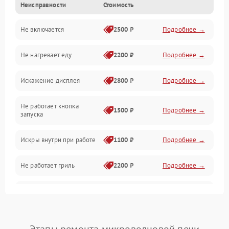
Неисправности
Стоимость
Дверца и корпус
Не включается
2500 ₽
Подробнее →
Механика и внутренние элементы
Не нагревает еду
2200 ₽
Подробнее →
Механические повреждения
Искажение дисплея
2800 ₽
Подробнее →
Питание и запуск
Не работает кнопка
Нагрев и приготовление
1500 ₽
Подробнее →
запуска
Программное обеспечение
Искры внутри при работе
1100 ₽
Подробнее →
Не работает гриль
2200 ₽
Подробнее →
Перегрев или отключение
2400 ₽
Подробнее →
во время работы
Появление запаха гари
2400 ₽
Подробнее →