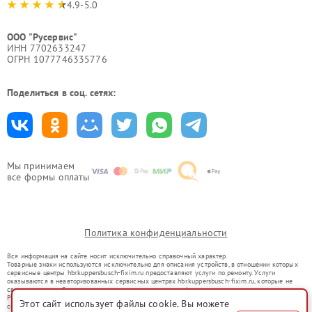
4.9-5.0
ООО "Русервис"
ИНН 7702633247
ОГРН 1077746335776
Поделиться в соц. сетях:
Мы принимаем
все формы оплаты
Политика конфиденциальности
Вся информация на сайте носит исключительно справочный характер.
Товарные знаки используются исключительно для описания устройств, в отношении которых
сервисные центры hbr.kuppersbusch-fixim.ru предоставляют услуги по ремонту. Услуги
оказываются в неавторизованных сервисных центрах hbr.kuppersbusch-fixim.ru, которые не
связаны с правообладателями товарных знаков или их официальными представителями.
Ремонт осуществляется для устройств, уже введенных в гражданский оборот в соответствии
Этот сайт использует файлы cookie. Вы можете
со статьей 1487 ГК РФ.