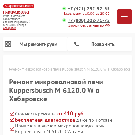
+7 (421) 252-92-35
FIX-KUPPERSBUSCH
Ежедневно, с 10:00 до 20:00
Ремонт устройств
+7 (800) 302-71-75
Kuppersbusch
Специализированный
Звонок бесплатный по РФ
cервисный центр г.
Хабаровск
Мы ремонтируем
Позвонить
овске
Ремонт микроволновой печи Kuppersbusch M 6120.0 W в Хабаровске
Ремонт микроволновой печи
Kuppersbusch M 6120.0 W в
Хабаровске
от 410 руб.
Стоимость ремонта
Бесплатная диагностика
даже при отказе
Привезем и увезем микроволновую печь
Ремонт кофемашин Kuppersbusch
Ремонт посудомоечных машин Kuppersbusch
Ремонт духовых шкафов Kuppersbusch
Ремонт морозильных камер Kuppersbusch
Ремонт промышленных вакуумных упаковщиков Kuppersbusch
Ремонт стиральных машин Kuppersbusch
Ремонт варочных панелей Kuppersbusch
Ремонт холодильников Kuppersbusch
Ремонт сушильных машин Kuppersbusch
Kuppersbusch M 6120.0 W сами