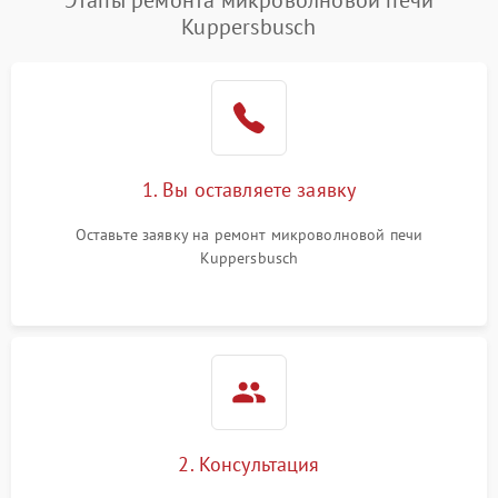
Этапы ремонта микроволновой печи
Kuppersbusch
Проблемы с вентилятором
2000 ₽
Подробнее →
Поломка системы
2200 ₽
Подробнее →
охлаждения
Не работают сенсорные
2400 ₽
Подробнее →
1. Вы оставляете заявку
кнопки
Оставьте заявку на ремонт микроволновой печи
Не горит подсветка
2000 ₽
Подробнее →
Kuppersbusch
Сломался трансформатор
1000 ₽
Подробнее →
2. Консультация