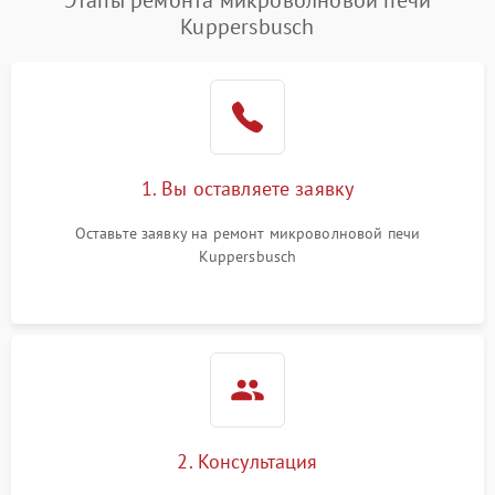
Этапы ремонта микроволновой печи
Kuppersbusch
Проблемы с вентилятором
2000 ₽
Подробнее →
Поломка системы
2200 ₽
Подробнее →
охлаждения
Не работают сенсорные
2400 ₽
Подробнее →
1. Вы оставляете заявку
кнопки
Оставьте заявку на ремонт микроволновой печи
Не горит подсветка
2000 ₽
Подробнее →
Kuppersbusch
Сломался трансформатор
1000 ₽
Подробнее →
2. Консультация