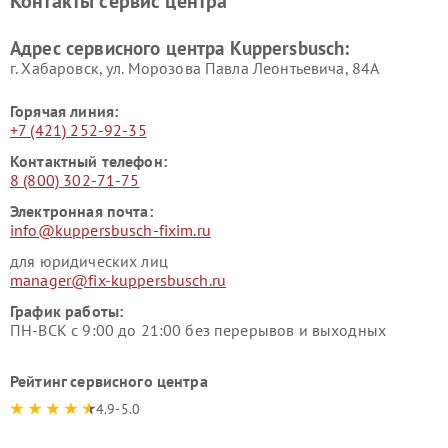
Контакты сервис центра
Kuppersbusch
вакуумных упаковщиков
Kuppersbusch
Адрес сервисного центра Kuppersbusch:
Ремонт сушильных машин Kuppersbusch
г. Хабаровск, ул. Морозова Павла Леонтьевича, 84А
Горячая линия:
+7 (421) 252-92-35
Контактный телефон:
8 (800) 302-71-75
Электронная почта:
info@kuppersbusch-fixim.ru
для юридических лиц
manager@fix-kuppersbusch.ru
График работы:
ПН-ВСК с 9:00 до 21:00 без перерывов и выходных
Рейтинг сервисного центра
4.9-5.0