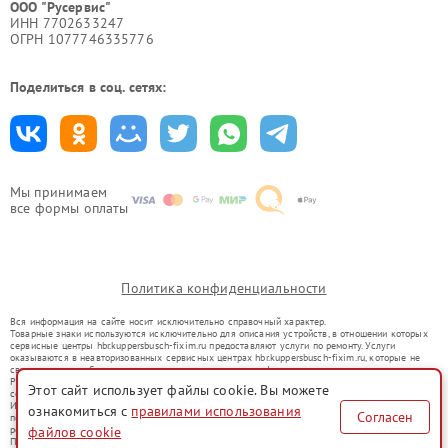
ООО "Русервис"
ИНН 7702633247
ОГРН 1077746335776
Поделиться в соц. сетях:
Мы принимаем
все формы оплаты
Политика конфиденциальности
Вся информация на сайте носит исключительно справочный характер.
Товарные знаки используются исключительно для описания устройств, в отношении которых
сервисные центры hbr.kuppersbusch-fixim.ru предоставляют услуги по ремонту. Услуги
оказываются в неавторизованных сервисных центрах hbr.kuppersbusch-fixim.ru, которые не
связаны с правообладателями товарных знаков или их официальными представителями.
Ремонт осуществляется для устройств, уже введенных в гражданский оборот в соответствии
Этот сайт использует файлы cookie. Вы можете
со статьей 1487 ГК РФ.
Использование товарных знаков не преследует цели индивидуализации услуг или введения
ознакомиться с
правилами использования
Согласен
потребителей в заблуждение, а служит для информирования о предоставляемых услугах по
файлов cookie
ремонту техники указанных брендов.
Представленная на сайте информация не является публичной офертой, определяемой