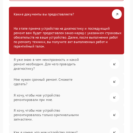
Какие документы вы предоставляете?
На этапе приема устройства на диагностику и последующий
ремонт вам будет предоставлен заказ-наряд с указанием страховых
обязательств на ваше устройство. Далее, после выполнения работ
по ремонту техники, вы получите акт выполненных работ и
гарантийный талон.
Я уже знаю в чем неисправность и какой
ремонт необходим. Для чего проводить
диагностику?
Мне нужен срочный ремонт. Сможете
сделать?
Я хочу, чтобы мое устройство
ремонтировали при мне.
Я хочу, чтобы мое устройство
ремонтировалось только оригинальными
запчастями.
Как я узнаю, что мое устройство готово?