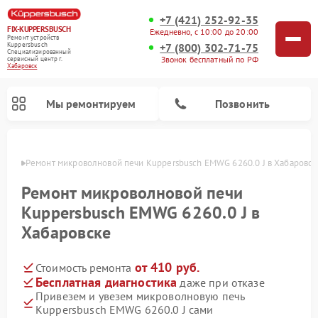
+7 (421) 252-92-35
FIX-KUPPERSBUSCH
Ежедневно, с 10:00 до 20:00
Ремонт устройств
+7 (800) 302-71-75
Kuppersbusch
Специализированный
Звонок бесплатный по РФ
cервисный центр г.
Хабаровск
Мы ремонтируем
Позвонить
овске
Ремонт микроволновой печи Kuppersbusch EMWG 6260.0 J в Хабаровск
Ремонт микроволновой печи
Kuppersbusch EMWG 6260.0 J в
Хабаровске
от 410 руб.
Стоимость ремонта
Бесплатная диагностика
даже при отказе
Привезем и увезем микроволновую печь
Ремонт кофемашин Kuppersbusch
Ремонт посудомоечных машин Kuppersbusch
Ремонт духовых шкафов Kuppersbusch
Ремонт морозильных камер Kuppersbusch
Ремонт промышленных вакуумных упаковщиков Kuppersbusch
Ремонт стиральных машин Kuppersbusch
Ремонт варочных панелей Kuppersbusch
Ремонт холодильников Kuppersbusch
Ремонт сушильных машин Kuppersbusch
Kuppersbusch EMWG 6260.0 J сами