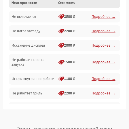
Неисправности
Стоимость
Дверца и корпус
Не включается
2500 ₽
Подробнее →
Механика и внутренние элементы
Не нагревает еду
2200 ₽
Подробнее →
Механические повреждения
Искажение дисплея
2800 ₽
Подробнее →
Питание и запуск
Не работает кнопка
Нагрев и приготовление
1500 ₽
Подробнее →
запуска
Программное обеспечение
Искры внутри при работе
1100 ₽
Подробнее →
Не работает гриль
2200 ₽
Подробнее →
Перегрев или отключение
2400 ₽
Подробнее →
во время работы
Появление запаха гари
2400 ₽
Подробнее →