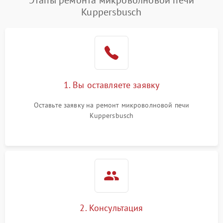
Этапы ремонта микроволновой печи
Kuppersbusch
Проблемы с вентилятором
2000 ₽
Подробнее →
Поломка системы
2200 ₽
Подробнее →
охлаждения
Не работают сенсорные
2400 ₽
Подробнее →
1. Вы оставляете заявку
кнопки
Оставьте заявку на ремонт микроволновой печи
Не горит подсветка
2000 ₽
Подробнее →
Kuppersbusch
Сломался трансформатор
1000 ₽
Подробнее →
2. Консультация