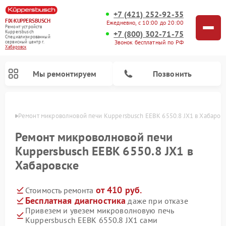
+7 (421) 252-92-35
FIX-KUPPERSBUSCH
Ежедневно, с 10:00 до 20:00
Ремонт устройств
+7 (800) 302-71-75
Kuppersbusch
Специализированный
Звонок бесплатный по РФ
cервисный центр г.
Хабаровск
Мы ремонтируем
Позвонить
овске
Ремонт микроволновой печи Kuppersbusch EEBK 6550.8 JX1 в Хабаров
Ремонт микроволновой печи
Kuppersbusch EEBK 6550.8 JX1 в
Хабаровске
от 410 руб.
Стоимость ремонта
Бесплатная диагностика
даже при отказе
Привезем и увезем микроволновую печь
Ремонт кофемашин Kuppersbusch
Ремонт посудомоечных машин Kuppersbusch
Ремонт духовых шкафов Kuppersbusch
Ремонт морозильных камер Kuppersbusch
Ремонт промышленных вакуумных упаковщиков Kuppersbusch
Ремонт стиральных машин Kuppersbusch
Ремонт варочных панелей Kuppersbusch
Ремонт холодильников Kuppersbusch
Ремонт сушильных машин Kuppersbusch
Kuppersbusch EEBK 6550.8 JX1 сами