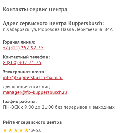
Ремонт холодильников
Ремонт промышленных
Контакты сервис центра
Kuppersbusch
вакуумных упаковщиков
Kuppersbusch
Адрес сервисного центра Kuppersbusch:
Ремонт сушильных машин Kuppersbusch
г. Хабаровск, ул. Морозова Павла Леонтьевича, 84А
Горячая линия:
+7 (421) 252-92-35
Контактный телефон:
8 (800) 302-71-75
Электронная почта:
info@kuppersbusch-fixim.ru
для юридических лиц
manager@fix-kuppersbusch.ru
График работы:
ПН-ВСК с 9:00 до 21:00 без перерывов и выходных
Рейтинг сервисного центра
4.9-5.0