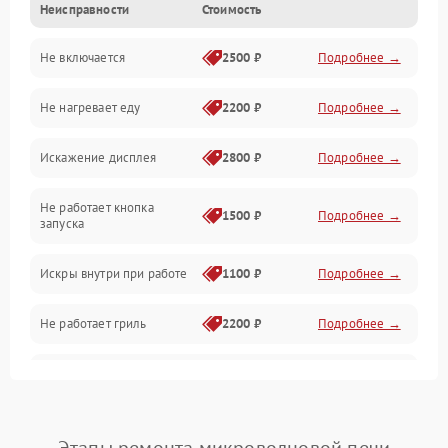
Неисправности
Стоимость
Дверца и корпус
Не включается
2500 ₽
Подробнее →
Механика и внутренние элементы
Не нагревает еду
2200 ₽
Подробнее →
Механические повреждения
Искажение дисплея
2800 ₽
Подробнее →
Питание и запуск
Не работает кнопка
Нагрев и приготовление
1500 ₽
Подробнее →
запуска
Программное обеспечение
Искры внутри при работе
1100 ₽
Подробнее →
Не работает гриль
2200 ₽
Подробнее →
Перегрев или отключение
2400 ₽
Подробнее →
во время работы
Появление запаха гари
2400 ₽
Подробнее →