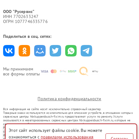
ООО "Русервис"
ИНН 7702633247
ОГРН 1077746335776
Поделиться в соц. сетях:
Мы принимаем
все формы оплаты
Политика конфиденциальности
Вся информация на сайте носит исключительно справочный характер.
Товарные знаки используются исключительно для описания устройств, в отношении которых
сервисные центры hbr.kuppersbusch-fixim.ru предоставляют услуги по ремонту. Услуги
оказываются в неавторизованных сервисных центрах hbr.kuppersbusch-fixim.ru, которые не
связаны с правообладателями товарных знаков или их официальными представителями.
Ремонт осуществляется для устройств, уже введенных в гражданский оборот в соответствии
Этот сайт использует файлы cookie. Вы можете
со статьей 1487 ГК РФ.
Использование товарных знаков не преследует цели индивидуализации услуг или введения
ознакомиться с
правилами использования
Согласен
потребителей в заблуждение, а служит для информирования о предоставляемых услугах по