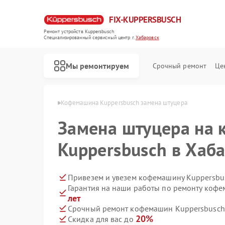
FIX-KUPPERSBUSCH
Ремонт устройств Kuppersbusch
Специализированный cервисный центр г.
Хабаровск
Мы ремонтируем
Срочный ремонт
Це
busch в Хабаровске
Кофемашина Kuppersbusch замена штуцера
Замена штуцера на
Kuppersbusch в Хаб
Привезем и увезем кофемашину Kuppersbu
Гарантия на наши работы по ремонту коф
лет
Срочный ремонт кофемашин Kuppersbusch 
20%
Скидка для вас до
Ремонт стиральных машин Kuppersbusch
Ремонт посудомоечных машин Kuppersbusch
Ремонт варочных панелей Kuppersbusch
Ремонт микроволновых печей Kuppersbusch
Ремонт духовых шкафов Kuppersbusch
Ремонт вытяжек Kuppersbusch
Ремонт морозильных камер Kuppersbusch
Ремонт холодильников Kuppersbusch
Ремонт промышленных вакуумных упаковщиков Kuppersbusch
Ремонт сушильных машин Kuppersbusch