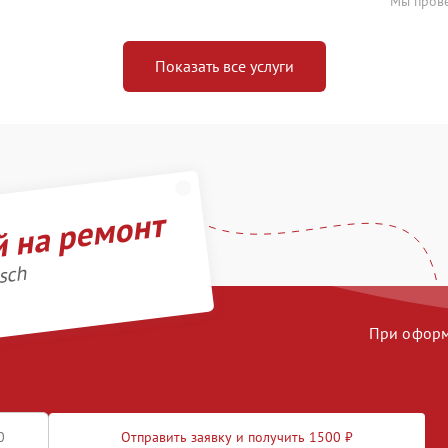
Мы прове
Показать все услуги
й на ремонт
sch
При оформл
Отправить заявку и получить 1500 ₽