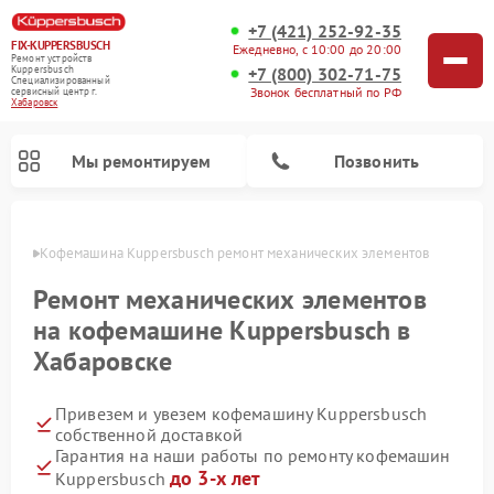
+7 (421) 252-92-35
FIX-KUPPERSBUSCH
Ежедневно, с 10:00 до 20:00
Ремонт устройств
+7 (800) 302-71-75
Kuppersbusch
Специализированный
Звонок бесплатный по РФ
cервисный центр г.
Хабаровск
Мы ремонтируем
Позвонить
овске
Кофемашина Kuppersbusch ремонт механических элементов
Ремонт механических элементов
на кофемашине Kuppersbusch в
Хабаровске
Привезем и увезем кофемашину Kuppersbusch
собственной доставкой
Гарантия на наши работы по ремонту кофемашин
Ремонт стиральных машин Kuppersbusch
Ремонт варочных панелей Kuppersbusch
Ремонт духовых шкафов Kuppersbusch
Ремонт морозильных камер Kuppersbusch
Ремонт промышленных вакуумных упаковщиков Kuppersbusch
Ремонт посудомоечных машин Kuppersbusch
Ремонт микроволновых печей Kuppersbusch
Ремонт холодильников Kuppersbusch
Ремонт сушильных машин Kuppersbusch
до 3-х лет
Kuppersbusch