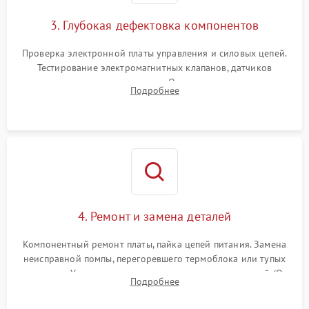
3. Глубокая дефектовка компонентов
Проверка электронной платы управления и силовых цепей.
Тестирование электромагнитных клапанов, датчиков
температуры и расходомера. Оценка степени износа
Подробнее
жерновов кофемолки, уплотнительных колец гидросистемы
и шестерней редуктора.
4. Ремонт и замена деталей
Компонентный ремонт платы, пайка цепей питания. Замена
неисправной помпы, перегоревшего термоблока или тупых
жерновов. Установка новых силиконовых уплотнителей (O-
Подробнее
ring) и тефлоновых трубок для надежного устранения
протечек.