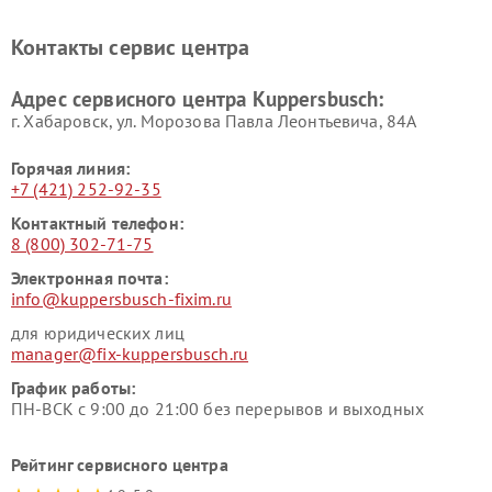
Kuppersbusch
Kuppersbusch
Ремонт холодильников
Ремонт промышленных
Контакты сервис центра
Kuppersbusch
вакуумных упаковщиков
Kuppersbusch
Адрес сервисного центра Kuppersbusch:
Ремонт сушильных машин Kuppersbusch
г. Хабаровск, ул. Морозова Павла Леонтьевича, 84А
Горячая линия:
+7 (421) 252-92-35
Контактный телефон:
8 (800) 302-71-75
Электронная почта:
info@kuppersbusch-fixim.ru
для юридических лиц
manager@fix-kuppersbusch.ru
График работы:
ПН-ВСК с 9:00 до 21:00 без перерывов и выходных
Рейтинг сервисного центра