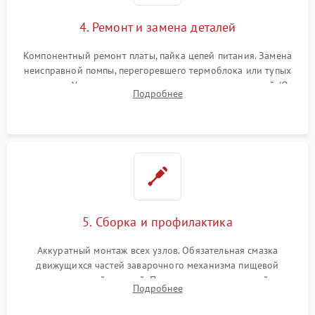
4. Ремонт и замена деталей
Компонентный ремонт платы, пайка цепей питания. Замена
неисправной помпы, перегоревшего термоблока или тупых
жерновов. Установка новых силиконовых уплотнителей (O-
Подробнее
ring) и тефлоновых трубок для надежного устранения
протечек.
5. Сборка и профилактика
Аккуратный монтаж всех узлов. Обязательная смазка
движущихся частей заварочного механизма пищевой
силиконовой смазкой. Проведение программной
Подробнее
декальцинации и очистки системы от кофейных масел.
Надежная фиксация всех соединений.