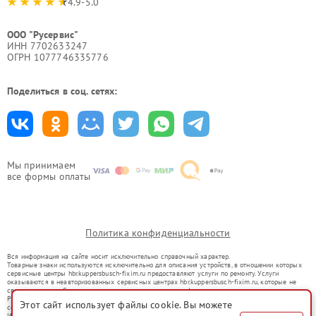
4.9-5.0
ООО "Русервис"
ИНН 7702633247
ОГРН 1077746335776
Поделиться в соц. сетях:
Мы принимаем
все формы оплаты
Политика конфиденциальности
Вся информация на сайте носит исключительно справочный характер.
Товарные знаки используются исключительно для описания устройств, в отношении которых
сервисные центры hbr.kuppersbusch-fixim.ru предоставляют услуги по ремонту. Услуги
оказываются в неавторизованных сервисных центрах hbr.kuppersbusch-fixim.ru, которые не
связаны с правообладателями товарных знаков или их официальными представителями.
Ремонт осуществляется для устройств, уже введенных в гражданский оборот в соответствии
Этот сайт использует файлы cookie. Вы можете
со статьей 1487 ГК РФ.
Использование товарных знаков не преследует цели индивидуализации услуг или введения