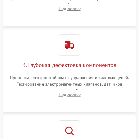
внутренних узлов от кофейных масел, жмыха и накипи.
Подробнее
Промывка дренажных каналов и фильтров с использованием
специализированной химии.
3. Глубокая дефектовка компонентов
Проверка электронной платы управления и силовых цепей.
Тестирование электромагнитных клапанов, датчиков
температуры и расходомера. Оценка степени износа
Подробнее
жерновов кофемолки, уплотнительных колец гидросистемы
и шестерней редуктора.