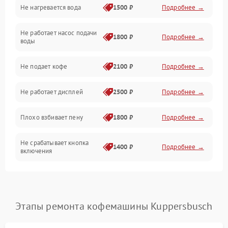
Не нагревается вода
1500 ₽
Подробнее →
Включение и работа
Не работает насос подачи
Проблемы с водой
1800 ₽
Подробнее →
воды
Проблемы с капучинатором и паром
Не подает кофе
2100 ₽
Подробнее →
Управление и электроника
Не работает дисплей
2500 ₽
Подробнее →
Программное обеспечение
Плохо взбивает пену
1800 ₽
Подробнее →
Не срабатывает кнопка
1400 ₽
Подробнее →
включения
Запах гари при работе
1800 ₽
Подробнее →
Постоянные сбои в работе
1500 ₽
Подробнее →
Этапы ремонта кофемашины Kuppersbusch