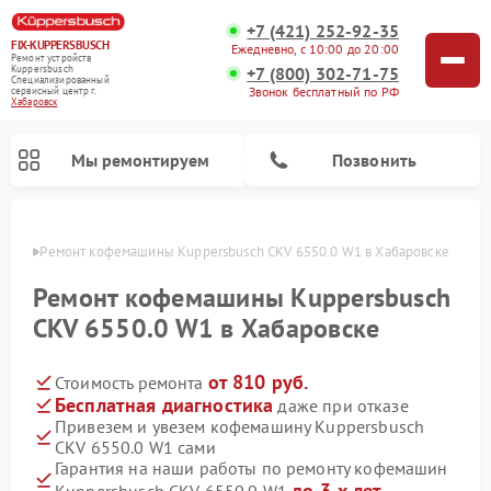
+7 (421) 252-92-35
FIX-KUPPERSBUSCH
Ежедневно, с 10:00 до 20:00
Ремонт устройств
+7 (800) 302-71-75
Kuppersbusch
Специализированный
Звонок бесплатный по РФ
cервисный центр г.
Хабаровск
Мы ремонтируем
Позвонить
овске
Ремонт кофемашины Kuppersbusch CKV 6550.0 W1 в Хабаровске
Ремонт кофемашины Kuppersbusch
CKV 6550.0 W1 в Хабаровске
от 810 руб.
Стоимость ремонта
Бесплатная диагностика
даже при отказе
Привезем и увезем кофемашину Kuppersbusch
CKV 6550.0 W1 сами
Ремонт стиральных машин Kuppersbusch
Ремонт варочных панелей Kuppersbusch
Ремонт духовых шкафов Kuppersbusch
Ремонт морозильных камер Kuppersbusch
Ремонт промышленных вакуумных упаковщиков Kuppersbusch
Ремонт посудомоечных машин Kuppersbusch
Ремонт микроволновых печей Kuppersbusch
Ремонт холодильников Kuppersbusch
Ремонт сушильных машин Kuppersbusch
Гарантия на наши работы по ремонту кофемашин
до 3-х лет