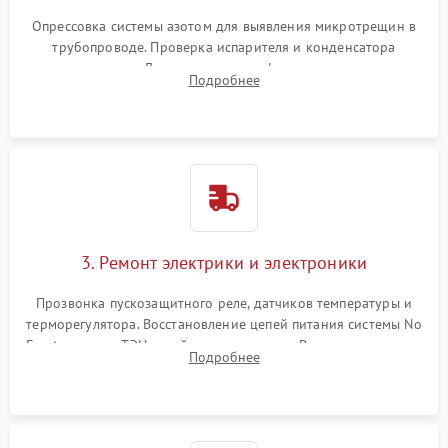
Опрессовка системы азотом для выявления микротрещин в
трубопроводе. Проверка испарителя и конденсатора
течеискателем. Демонтаж старого фильтра-осушителя и
Подробнее
продувка капиллярной трубки для устранения засоров.
3. Ремонт электрики и электроники
Прозвонка пускозащитного реле, датчиков температуры и
терморегулятора. Восстановление цепей питания системы No
Frost, включая ТЭН оттайки и вентилятор. Ремонт или замена
Подробнее
платы управления при сбоях алгоритмов.