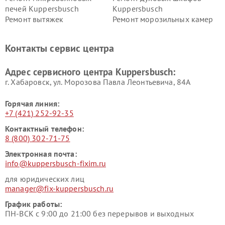
печей Kuppersbusch
Kuppersbusch
Ремонт вытяжек
Ремонт морозильных камер
Kuppersbusch
Kuppersbusch
Ремонт холодильников
Ремонт промышленных
Контакты сервис центра
Kuppersbusch
вакуумных упаковщиков
Kuppersbusch
Адрес сервисного центра Kuppersbusch:
Ремонт сушильных машин Kuppersbusch
г. Хабаровск, ул. Морозова Павла Леонтьевича, 84А
Горячая линия:
+7 (421) 252-92-35
Контактный телефон:
8 (800) 302-71-75
Электронная почта:
info@kuppersbusch-fixim.ru
для юридических лиц
manager@fix-kuppersbusch.ru
График работы:
ПН-ВСК с 9:00 до 21:00 без перерывов и выходных