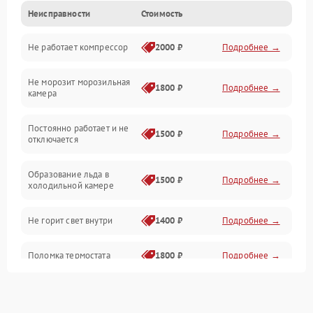
Неисправности
Стоимость
Механика
Не работает компрессор
2000 ₽
Подробнее →
Электропитание
Не морозит морозильная
Дренаж
1800 ₽
Подробнее →
камера
Оттайка
Постоянно работает и не
1500 ₽
Подробнее →
отключается
Программное обеспечение
Образование льда в
1500 ₽
Подробнее →
холодильной камере
Не горит свет внутри
1400 ₽
Подробнее →
Поломка термостата
1800 ₽
Подробнее →
Не работает вентилятор
1800 ₽
Подробнее →