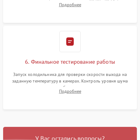
дозированным объемом хладагента (R600a, R134a) по
Подробнее
электронным весам. Контроль рабочего давления в системе.
6. Финальное тестирование работы
Запуск холодильника для проверки скорости выхода на
заданную температуру в камерах. Контроль уровня шума
компрессора, отсутствия обмерзания стенок и корректного
Подробнее
срабатывания системы автоматической оттайки.
У Вас остались вопросы?