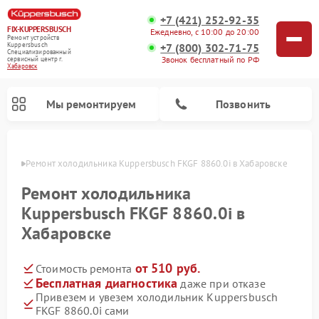
+7 (421) 252-92-35
FIX-KUPPERSBUSCH
Ежедневно, с 10:00 до 20:00
Ремонт устройств
+7 (800) 302-71-75
Kuppersbusch
Специализированный
Звонок бесплатный по РФ
cервисный центр г.
Хабаровск
Мы ремонтируем
Позвонить
овске
Ремонт холодильника Kuppersbusch FKGF 8860.0i в Хабаровске
Ремонт холодильника
Kuppersbusch FKGF 8860.0i в
Хабаровске
от 510 руб.
Стоимость ремонта
Бесплатная диагностика
даже при отказе
Привезем и увезем холодильник Kuppersbusch
Ремонт кофемашин Kuppersbusch
Ремонт посудомоечных машин Kuppersbusch
Ремонт микроволновых печей Kuppersbusch
Ремонт промышленных вакуумных упаковщиков Kuppersbusch
Ремонт стиральных машин Kuppersbusch
Ремонт варочных панелей Kuppersbusch
Ремонт духовых шкафов Kuppersbusch
Ремонт морозильных камер Kuppersbusch
Ремонт сушильных машин Kuppersbusch
FKGF 8860.0i сами