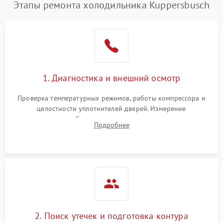
Этапы ремонта холодильника Kuppersbusch
Поломка системы No Frost
2600 ₽
Подробнее →
Образование конденсата
1800 ₽
Подробнее →
на стенках
Сбой в работе инвертора
2100 ₽
Подробнее →
1. Диагностика и внешний осмотр
Запах горелого при
2000 ₽
Подробнее →
Проверка температурных режимов, работы компрессора и
работе
целостности уплотнителей дверей. Измерение
сопротивления обмоток мотора, проверка термостата и
Не включается
Подробнее
1000 ₽
Подробнее →
считывание кодов ошибок с электронного дисплея.
холодильник
Проблемы с системой
автоматической
1800 ₽
Подробнее →
разморозки
2. Поиск утечек и подготовка контура