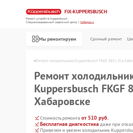
FIX-KUPPERSBUSCH
Ремонт устройств Kuppersbusch
Специализированный cервисный центр г.
Хабаровск
Мы ремонтируем
Срочный ремонт
Це
sbusch в Хабаровске
Ремонт холодильника Kuppersbusch FKGF 8851.0i в Хаб
Ремонт холодильни
Kuppersbusch FKGF 8
Хабаровске
от 510 руб.
Стоимость ремонта
Бесплатная диагностика
даже при отказ
Привезем и увезем холодильник Kuppersbu
Ремонт кофемашин Kuppersbusch
Ремонт стиральных машин Kuppersbusch
Ремонт посудомоечных машин Kuppersbusch
Ремонт варочных панелей Kuppersbusch
Ремонт микроволновых печей Kuppersbusch
Ремонт духовых шкафов Kuppersbusch
Ремонт вытяжек Kuppersbusch
Ремонт морозильных камер Kuppersbusch
Ремонт промышленных вакуумных упаковщиков Kuppersbusch
Ремонт сушильных машин Kuppersbusch