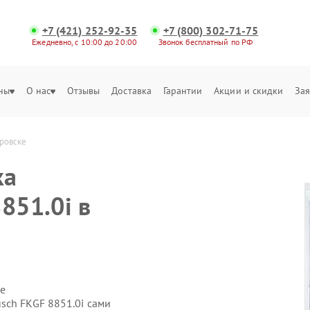
+7 (421) 252-92-35
+7 (800) 302-71-75
Ежедневно, с 10:00 до 20:00
Звонок бесплатный по РФ
ны
О нас
Отзывы
Доставка
Гарантии
Акции и скидки
Зая
аровске
ка
851.0i в
е
sch FKGF 8851.0i сами