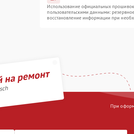
Использование официальных прошивок и
пользовательскими данными: резервно
восстановление информации при необ
й на ремонт
sch
При оформл