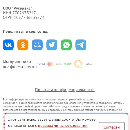
ООО "Русервис"
ИНН 7702633247
ОГРН 1077746335776
Поделиться в соц. сетях:
Мы принимаем
все формы оплаты
Политика конфиденциальности
Вся информация на сайте носит исключительно справочный характер.
Товарные знаки используются исключительно для описания устройств, в отношении которых
сервисные центры hbr.kuppersbusch-fixim.ru предоставляют услуги по ремонту. Услуги
оказываются в неавторизованных сервисных центрах hbr.kuppersbusch-fixim.ru, которые не
связаны с правообладателями товарных знаков или их официальными представителями.
Ремонт осуществляется для устройств, уже введенных в гражданский оборот в соответствии
Этот сайт использует файлы cookie. Вы можете
со статьей 1487 ГК РФ.
Использование товарных знаков не преследует цели индивидуализации услуг или введения
ознакомиться с
правилами использования
Согласен
потребителей в заблуждение, а служит для информирования о предоставляемых услугах по