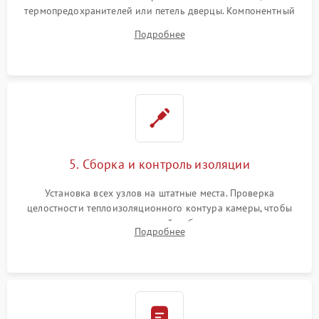
термопредохранителей или петель дверцы. Компонентный
ремонт электронного модуля управления, замена
Подробнее
выгоревших реле, восстановление контактов и замена
уплотнителя.
5. Сборка и контроль изоляции
Установка всех узлов на штатные места. Проверка
целостности теплоизоляционного контура камеры, чтобы
исключить перегрев кухонной мебели и потерю тепла.
Подробнее
Надежная фиксация клемм и сборка корпуса шкафа.