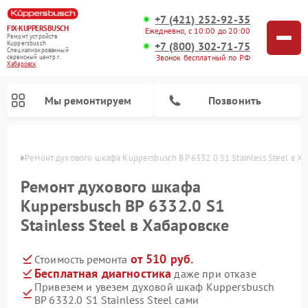
+7 (421) 252-92-35
FIX-KUPPERSBUSCH
Ежедневно, с 10:00 до 20:00
Ремонт устройств
+7 (800) 302-71-75
Kuppersbusch
Специализированный
Звонок бесплатный по РФ
cервисный центр г.
Хабаровск
Мы ремонтируем
Позвонить
овске
Ремонт духового шкафа Kuppersbusch BP 6332.0 S1 Stainless Steel в Х
Ремонт духового шкафа
Kuppersbusch BP 6332.0 S1
Stainless Steel в Хабаровске
от 510 руб.
Стоимость ремонта
Бесплатная диагностика
даже при отказе
Привезем и увезем духовой шкаф Kuppersbusch
Ремонт кофемашин Kuppersbusch
Ремонт посудомоечных машин Kuppersbusch
Ремонт микроволновых печей Kuppersbusch
Ремонт морозильных камер Kuppersbusch
Ремонт промышленных вакуумных упаковщиков Kuppersbusch
Ремонт стиральных машин Kuppersbusch
Ремонт варочных панелей Kuppersbusch
Ремонт холодильников Kuppersbusch
Ремонт сушильных машин Kuppersbusch
BP 6332.0 S1 Stainless Steel сами