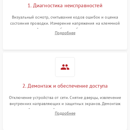
1. Диагностика неисправностей
Визуальный осмотр, считывание кодов ошибок и оценка
состояния проводки. Измерение напряжения на клеммной
колодке. Анализ жалоб на проблемы с нагревом,
Подробнее
конвекцией, панелью управления или блокировкой дверцы.
2. Демонтаж и обеспечение доступа
Отключение устройства от сети. Снятие дверцы, извлечение
внутренних направляющих и защитных экранов. Демонтаж
задней или верхней панели для прямого доступа к
Подробнее
нагревательным элементам, плате и вентиляторам.