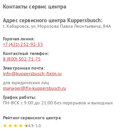
Ремонт холодильников
Ремонт промышленных
Контакты сервис центра
Kuppersbusch
вакуумных упаковщиков
Kuppersbusch
Адрес сервисного центра Kuppersbusch:
Ремонт сушильных машин Kuppersbusch
г. Хабаровск, ул. Морозова Павла Леонтьевича, 84А
Горячая линия:
+7 (421) 252-92-35
Контактный телефон:
8 (800) 302-71-75
Электронная почта:
info@kuppersbusch-fixim.ru
для юридических лиц
manager@fix-kuppersbusch.ru
График работы:
ПН-ВСК с 9:00 до 21:00 без перерывов и выходных
Рейтинг сервисного центра
4.9-5.0