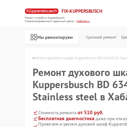
FIX-KUPPERSBUSCH
Ремонт устройств Kuppersbusch
Специализированный cервисный центр г.
Хабаровск
Мы ремонтируем
Срочный ремонт
Це
busch в Хабаровске
Ремонт духового шкафа Kuppersbusch BD 6340.0 S1 Stain
Ремонт духового ш
Kuppersbusch BD 63
Stainless steel в Ха
от 510 руб.
Стоимость ремонта
Бесплатная диагностика
даже при отказ
Привезем и увезем духовой шкаф Kuppersbu
Ремонт кофемашин Kuppersbusch
Ремонт стиральных машин Kuppersbusch
Ремонт посудомоечных машин Kuppersbusch
Ремонт варочных панелей Kuppersbusch
Ремонт микроволновых печей Kuppersbusch
Ремонт вытяжек Kuppersbusch
Ремонт морозильных камер Kuppersbusch
Ремонт холодильников Kuppersbusch
Ремонт промышленных вакуумных упаковщиков Kuppersbusch
Ремонт сушильных машин Kuppersbusch