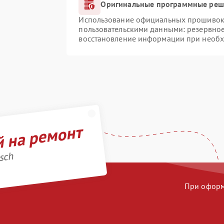
Оригинальные программные реше
Использование официальных прошивок и
пользовательскими данными: резервно
восстановление информации при необ
й на ремонт
sch
При оформл