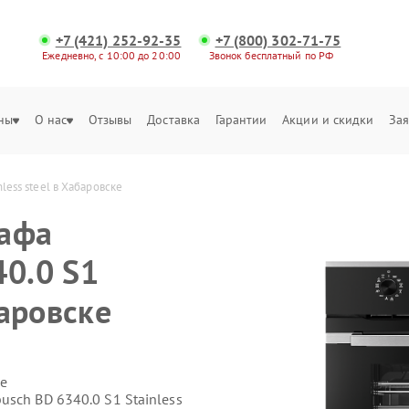
+7 (421) 252-92-35
+7 (800) 302-71-75
Ежедневно, с 10:00 до 20:00
Звонок бесплатный по РФ
ны
О нас
Отзывы
Доставка
Гарантии
Акции и скидки
Зая
less steel в Хабаровске
кафа
40.0 S1
баровске
е
sch BD 6340.0 S1 Stainless