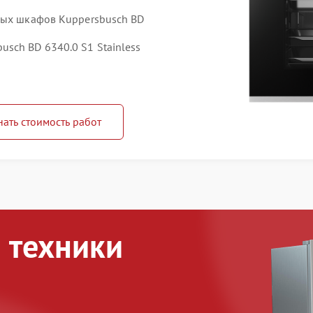
вых шкафов Kuppersbusch BD
sch BD 6340.0 S1 Stainless
нать стоимость работ
 техники