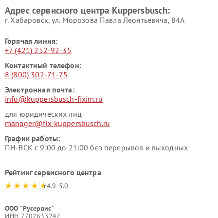
Kuppersbusch
Адрес сервисного центра Kuppersbusch:
Ремонт сушильных машин Kuppersbusch
г. Хабаровск, ул. Морозова Павла Леонтьевича, 84А
Горячая линия:
+7 (421) 252-92-35
Контактный телефон:
8 (800) 302-71-75
Электронная почта:
info@kuppersbusch-fixim.ru
для юридических лиц
manager@fix-kuppersbusch.ru
График работы:
ПН-ВСК с 9:00 до 21:00 без перерывов и выходных
Рейтинг сервисного центра
4.9-5.0
ООО "Русервис"
ИНН 7702633247