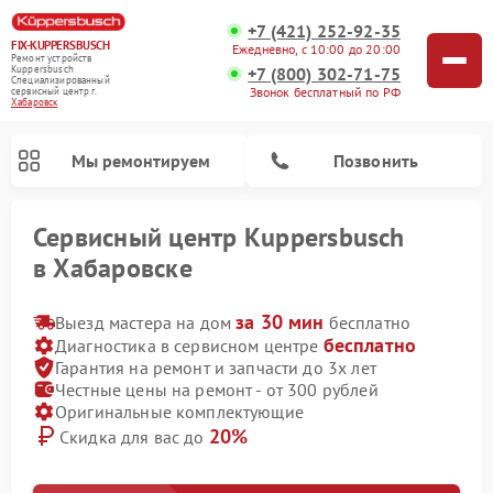
+7 (421) 252-92-35
FIX-KUPPERSBUSCH
Ежедневно, с 10:00 до 20:00
Ремонт устройств
+7 (800) 302-71-75
Kuppersbusch
Специализированный
Звонок бесплатный по РФ
cервисный центр г.
Хабаровск
Мы ремонтируем
Позвонить
Сервисный центр Kuppersbusch
в Хабаровске
за 30 мин
Выезд мастера на дом
бесплатно
бесплатно
Диагностика в сервисном центре
Гарантия на ремонт и запчасти до 3х лет
Честные цены на ремонт - от 300 рублей
Оригинальные комплектующие
20%
Скидка для вас до
Ремонт кофемашин Kuppersbusch
Ремонт посудомоечных машин Kuppersbusch
Ремонт микроволновых печей Kuppersbusch
Ремонт холодильников Kuppersbusch
Ремонт сушильных машин Kuppersbusch
Ремонт стиральных машин Kuppersbusch
Ремонт варочных панелей Kuppersbusch
Ремонт духовых шкафов Kuppersbusch
Ремонт морозильных камер Kuppersbusch
Ремонт промышленных вакуумных упаковщиков Kuppersbusch