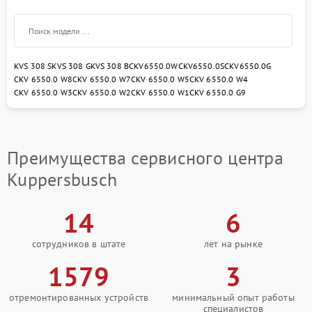
KVS 308 S
KVS 308 G
KVS 308 B
CKV6550.0W
CKV6550.0S
CKV6550.0G
CKV 6550.0 W8
CKV 6550.0 W7
CKV 6550.0 W5
CKV 6550.0 W4
CKV 6550.0 W3
CKV 6550.0 W2
CKV 6550.0 W1
CKV 6550.0 G9
Преимущества сервисного центра
Kuppersbusch
14
6
сотрудников в штате
лет на рынке
1579
3
отремонтированных устройств
минимальный опыт работы
специалистов