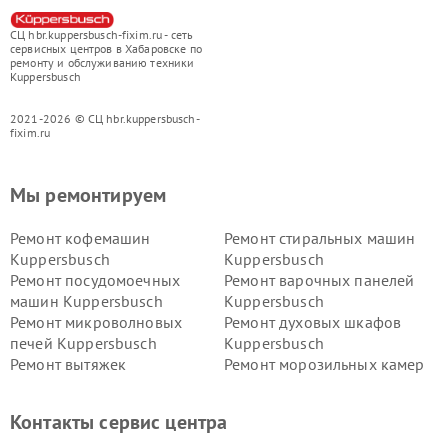
СЦ hbr.kuppersbusch-fixim.ru - сеть
сервисных центров в Хабаровске по
ремонту и обслуживанию техники
Kuppersbusch
2021-2026 © СЦ hbr.kuppersbusch-
fixim.ru
Мы ремонтируем
Ремонт кофемашин
Ремонт стиральных машин
Kuppersbusch
Kuppersbusch
Ремонт посудомоечных
Ремонт варочных панелей
машин Kuppersbusch
Kuppersbusch
Ремонт микроволновых
Ремонт духовых шкафов
печей Kuppersbusch
Kuppersbusch
Ремонт вытяжек
Ремонт морозильных камер
Kuppersbusch
Kuppersbusch
Ремонт холодильников
Ремонт промышленных
Контакты сервис центра
Kuppersbusch
вакуумных упаковщиков