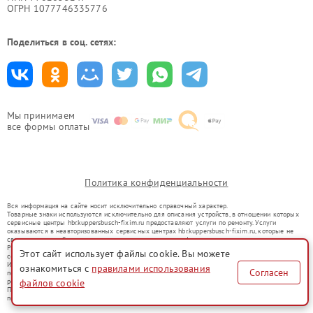
ОГРН 1077746335776
Поделиться в соц. сетях:
Мы принимаем
все формы оплаты
Политика конфиденциальности
Вся информация на сайте носит исключительно справочный характер.
Товарные знаки используются исключительно для описания устройств, в отношении которых
сервисные центры hbr.kuppersbusch-fixim.ru предоставляют услуги по ремонту. Услуги
оказываются в неавторизованных сервисных центрах hbr.kuppersbusch-fixim.ru, которые не
связаны с правообладателями товарных знаков или их официальными представителями.
Ремонт осуществляется для устройств, уже введенных в гражданский оборот в соответствии
Этот сайт использует файлы cookie. Вы можете
со статьей 1487 ГК РФ.
Использование товарных знаков не преследует цели индивидуализации услуг или введения
ознакомиться с
правилами использования
Согласен
потребителей в заблуждение, а служит для информирования о предоставляемых услугах по
файлов cookie
ремонту техники указанных брендов.
Представленная на сайте информация не является публичной офертой, определяемой
положениями Статьи 437(2) Гражданского кодекса РФ